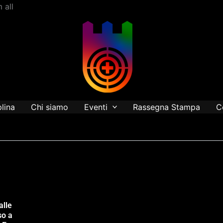
Vai
 all
al
contenuto
plina
Chi siamo
Eventi
Rassegna Stampa
C
alle
so a