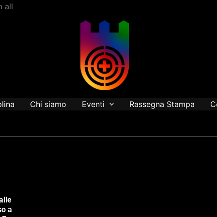
Vai
 all
al
contenuto
plina
Chi siamo
Eventi
Rassegna Stampa
C
alle
so a