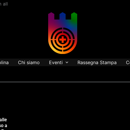
Vai
 all
al
contenuto
plina
Chi siamo
Eventi
Rassegna Stampa
C
alle
so a