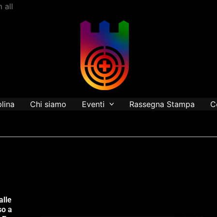
Vai
 all
al
contenuto
plina
Chi siamo
Eventi
Rassegna Stampa
C
alle
so a