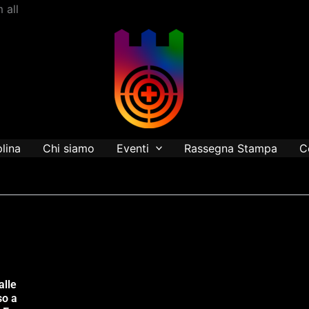
Vai
 all
al
contenuto
plina
Chi siamo
Eventi
Rassegna Stampa
C
alle
so a