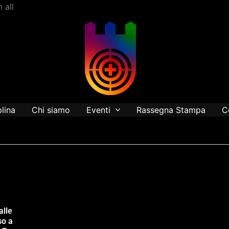
Vai
 all
al
contenuto
plina
Chi siamo
Eventi
Rassegna Stampa
C
alle
so a