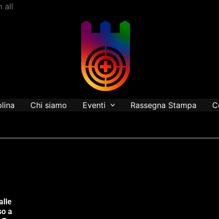
Vai
 all
al
contenuto
plina
Chi siamo
Eventi
Rassegna Stampa
C
alle
so a