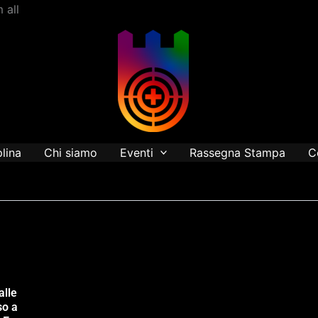
Vai
 all
al
contenuto
plina
Chi siamo
Eventi
Rassegna Stampa
C
alle
so a