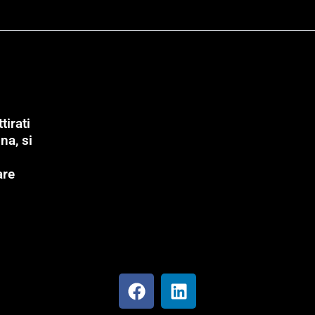
tirati
na, si
are
F
L
a
i