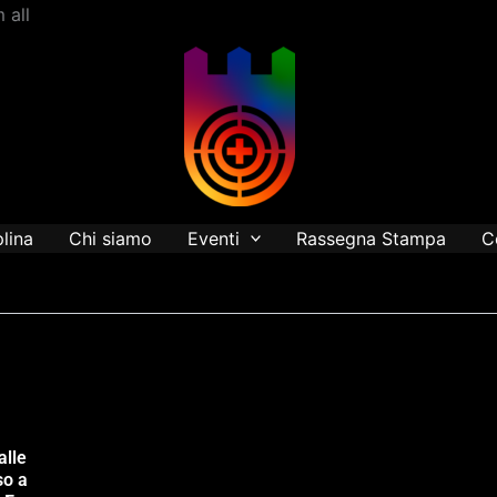
Vai
 all
al
contenuto
plina
Chi siamo
Eventi
Rassegna Stampa
C
alle
so a