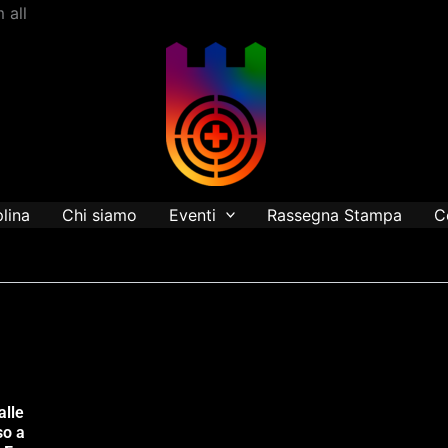
Vai
 all
al
contenuto
plina
Chi siamo
Eventi
Rassegna Stampa
C
alle
so a