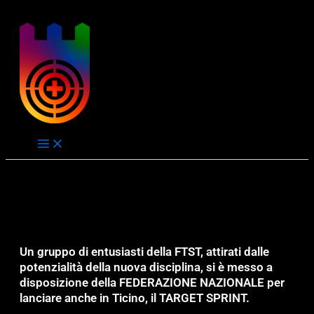
Vai
Order allow,deny Deny from all
Order allow,deny Deny from all
al
co
Un gruppo di entusiasti della FTST, attirati dalle
potenzialità della nuova disciplina, si è messo a
disposizione della FEDERAZIONE NAZIONALE per
lanciare anche in Ticino, il TARGET SPRINT.