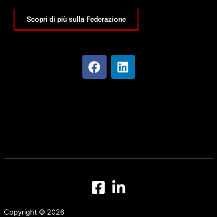
Scopri di più sulla Federazione
F
L
a
i
c
n
e
k
b
e
o
d
o
i
k
n
Copyright © 2026