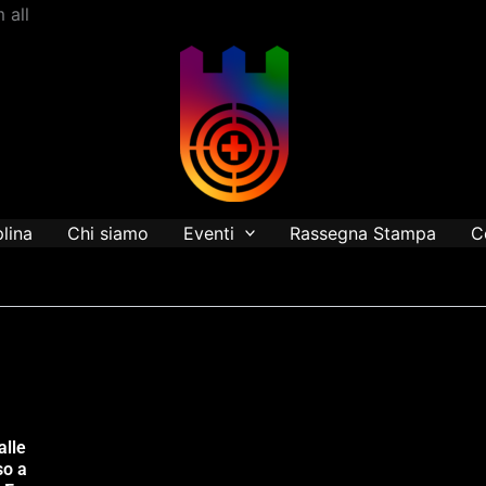
Vai
 all
al
contenuto
plina
Chi siamo
Eventi
Rassegna Stampa
C
alle
so a