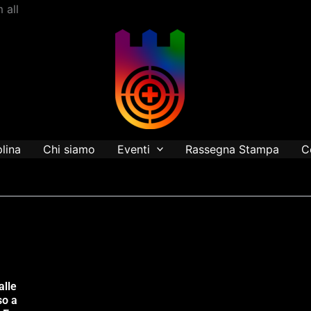
Vai
 all
al
contenuto
plina
Chi siamo
Eventi
Rassegna Stampa
C
alle
so a