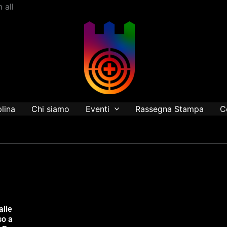
Vai
 all
al
contenuto
plina
Chi siamo
Eventi
Rassegna Stampa
C
alle
so a