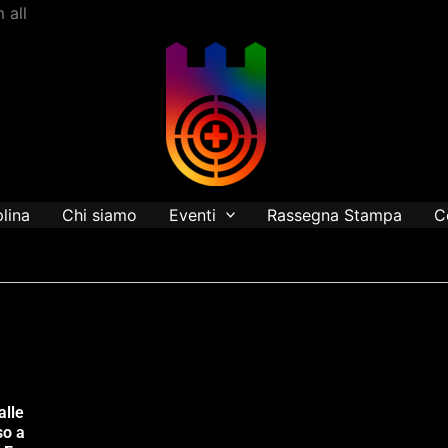
Vai
 all
al
contenuto
plina
Chi siamo
Eventi
Rassegna Stampa
C
alle
so a